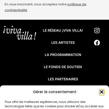
En vous inscrivant, vous acceptez notre
politique de
confidentialité
.
LE RÉSEAU ¡VIVA VILLA!
LES ARTISTES
LA PROGRAMMATION
LE FONDS DE SOUTIEN
LES PARTENAIRES
FAQ
Gérer le consentement
Pour offrir les meilleures expériences, nous utilisons des
¡Viva Villa! est un réseau de résidences
technologies telles que les cookies pour stocker et/ou accéder aux