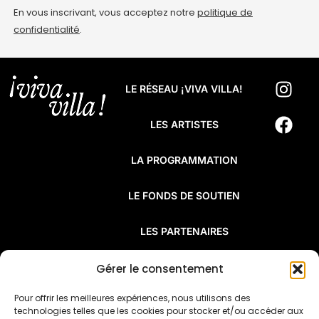
En vous inscrivant, vous acceptez notre
politique de
confidentialité
.
LE RÉSEAU ¡VIVA VILLA!
LES ARTISTES
LA PROGRAMMATION
LE FONDS DE SOUTIEN
LES PARTENAIRES
FAQ
Gérer le consentement
Pour offrir les meilleures expériences, nous utilisons des
¡Viva Villa! est un réseau de résidences
technologies telles que les cookies pour stocker et/ou accéder aux