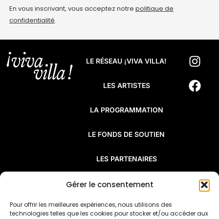
En vous inscrivant, vous acceptez notre
politique de
confidentialité
.
LE RÉSEAU ¡VIVA VILLA!
LES ARTISTES
LA PROGRAMMATION
LE FONDS DE SOUTIEN
LES PARTENAIRES
FAQ
Gérer le consentement
Pour offrir les meilleures expériences, nous utilisons des
¡Viva Villa! est un réseau de résidences
technologies telles que les cookies pour stocker et/ou accéder aux