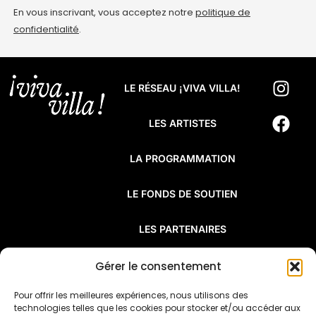
En vous inscrivant, vous acceptez notre
politique de
confidentialité
.
LE RÉSEAU ¡VIVA VILLA!
LES ARTISTES
LA PROGRAMMATION
LE FONDS DE SOUTIEN
LES PARTENAIRES
FAQ
Gérer le consentement
Pour offrir les meilleures expériences, nous utilisons des
¡Viva Villa! est un réseau de résidences
technologies telles que les cookies pour stocker et/ou accéder aux