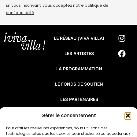
En vous inscrivant, vous acceptez notre
politique de
confidentialité
.
LE RÉSEAU ¡VIVA VILLA!
LES ARTISTES
LA PROGRAMMATION
LE FONDS DE SOUTIEN
LES PARTENAIRES
FAQ
Gérer le consentement
Pour offrir les meilleures expériences, nous utilisons des
¡Viva Villa! est un réseau de résidences
technologies telles que les cookies pour stocker et/ou accéder aux