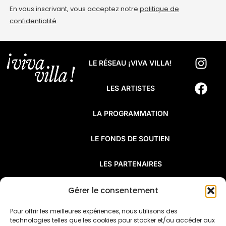
En vous inscrivant, vous acceptez notre
politique de
confidentialité
.
LE RÉSEAU ¡VIVA VILLA!
LES ARTISTES
LA PROGRAMMATION
LE FONDS DE SOUTIEN
LES PARTENAIRES
FAQ
Gérer le consentement
Pour offrir les meilleures expériences, nous utilisons des
¡Viva Villa! est un réseau de résidences
technologies telles que les cookies pour stocker et/ou accéder aux