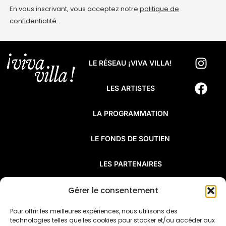
En vous inscrivant, vous acceptez notre
politique de
confidentialité
.
LE RÉSEAU ¡VIVA VILLA!
LES ARTISTES
LA PROGRAMMATION
LE FONDS DE SOUTIEN
LES PARTENAIRES
FAQ
Gérer le consentement
Pour offrir les meilleures expériences, nous utilisons des
¡Viva Villa! est un réseau de résidences
technologies telles que les cookies pour stocker et/ou accéder aux