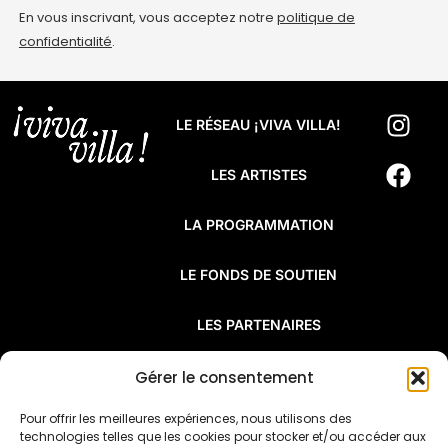
En vous inscrivant, vous acceptez notre
politique de
confidentialité
.
LE RÉSEAU ¡VIVA VILLA!
LES ARTISTES
LA PROGRAMMATION
LE FONDS DE SOUTIEN
LES PARTENAIRES
FAQ
Gérer le consentement
Pour offrir les meilleures expériences, nous utilisons des
¡Viva Villa! est un réseau de résidences
technologies telles que les cookies pour stocker et/ou accéder aux