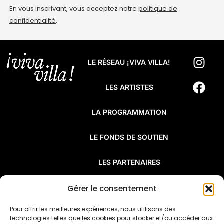
En vous inscrivant, vous acceptez notre
politique de
confidentialité
.
LE RÉSEAU ¡VIVA VILLA!
LES ARTISTES
LA PROGRAMMATION
LE FONDS DE SOUTIEN
LES PARTENAIRES
FAQ
Gérer le consentement
Pour offrir les meilleures expériences, nous utilisons des
¡Viva Villa! est un réseau de résidences
technologies telles que les cookies pour stocker et/ou accéder aux