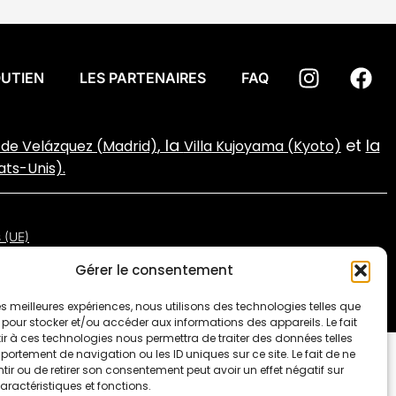
OUTIEN
LES PARTENAIRES
FAQ
, la
et
la
de Velázquez (Madrid)
Villa
Kujoyama (Kyoto)
tats-Unis).
s (UE)
Gérer le consentement
 les meilleures expériences, nous utilisons des technologies telles que
 pour stocker et/ou accéder aux informations des appareils. Le fait
r à ces technologies nous permettra de traiter des données telles
ortement de navigation ou les ID uniques sur ce site. Le fait de ne
ir ou de retirer son consentement peut avoir un effet négatif sur
aractéristiques et fonctions.