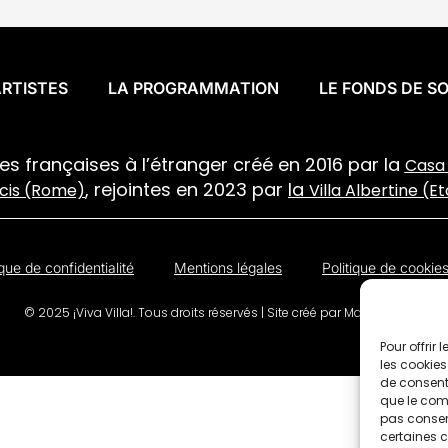
ARTISTES
LA PROGRAMMATION
LE FONDS DE S
ues françaises à l’étranger créé en 2016 par la
Casa 
, rejointes en 2023 par
la
icis (Rome)
Villa Albertine (E
ique de confidentialité
Mentions légales
Politique de cookie
© 2025 ¡Viva Villa!. Tous droits réservés | Site créé par
Maison Dīcēs
Pour offrir
les cookies
de consenti
que le comp
pas consent
certaines c