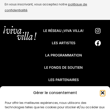
En vous inscrivant, vous acceptez notre
politique de
confidentialité
.
LE RÉSEAU ¡VIVA VILLA!
LES ARTISTES
LA PROGRAMMATION
LE FONDS DE SOUTIEN
LES PARTENAIRES
FAQ
Gérer le consentement
Pour offrir les meilleures expériences, nous utilisons des
¡Viva Villa! est un réseau de résidences
technologies telles que les cookies pour stocker et/ou accéder aux