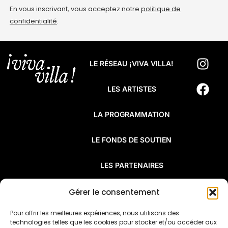
En vous inscrivant, vous acceptez notre
politique de
confidentialité
.
LE RÉSEAU ¡VIVA VILLA!
LES ARTISTES
LA PROGRAMMATION
LE FONDS DE SOUTIEN
LES PARTENAIRES
FAQ
Gérer le consentement
Pour offrir les meilleures expériences, nous utilisons des
¡Viva Villa! est un réseau de résidences
technologies telles que les cookies pour stocker et/ou accéder aux