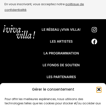
En vous inscrivant, vous acceptez notre
politique de
confidentialité
.
LE RÉSEAU ¡VIVA VILLA!
LES ARTISTES
LA PROGRAMMATION
LE FONDS DE SOUTIEN
LES PARTENAIRES
FAQ
Gérer le consentement
Pour offrir les meilleures expériences, nous utilisons des
¡Viva Villa! est un réseau de résidences
technologies telles que les cookies pour stocker et/ou accéder aux