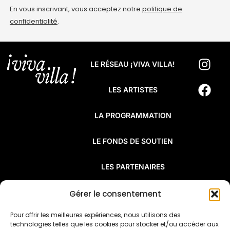
En vous inscrivant, vous acceptez notre
politique de
confidentialité
.
LE RÉSEAU ¡VIVA VILLA!
LES ARTISTES
LA PROGRAMMATION
LE FONDS DE SOUTIEN
LES PARTENAIRES
FAQ
Gérer le consentement
Pour offrir les meilleures expériences, nous utilisons des
¡Viva Villa! est un réseau de résidences
technologies telles que les cookies pour stocker et/ou accéder aux