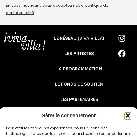
En vous inscrivant, vous acceptez notre
politique de
confidentialité
.
LE RÉSEAU ¡VIVA VILLA!
LES ARTISTES
LA PROGRAMMATION
LE FONDS DE SOUTIEN
LES PARTENAIRES
FAQ
Gérer le consentement
Pour offrir les meilleures expériences, nous utilisons des
¡Viva Villa! est un réseau de résidences
technologies telles que les cookies pour stocker et/ou accéder aux