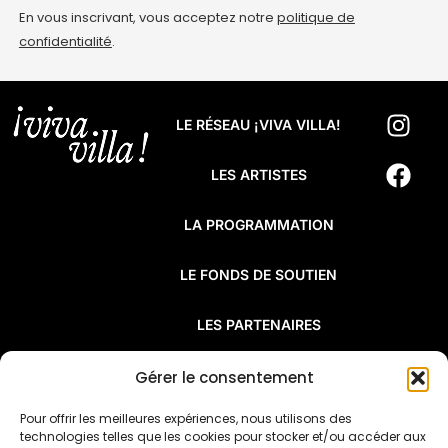
En vous inscrivant, vous acceptez notre
politique de
confidentialité
.
LE RÉSEAU ¡VIVA VILLA!
LES ARTISTES
LA PROGRAMMATION
LE FONDS DE SOUTIEN
LES PARTENAIRES
FAQ
Gérer le consentement
Pour offrir les meilleures expériences, nous utilisons des
¡Viva Villa! est un réseau de résidences
technologies telles que les cookies pour stocker et/ou accéder aux