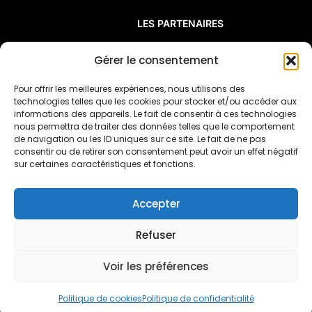
LES PARTENAIRES
FAQ
Gérer le consentement
Pour offrir les meilleures expériences, nous utilisons des
¡Viva Villa! est un réseau de résidences
technologies telles que les cookies pour stocker et/ou accéder aux
artistiques françaises à l’étranger créé en 2016
informations des appareils. Le fait de consentir à ces technologies
nous permettra de traiter des données telles que le comportement
par la
Casa de Velázquez (Madrid)
, la
Villa
de navigation ou les ID uniques sur ce site. Le fait de ne pas
Kujoyama (Kyoto)
et
la
Villa Médicis (Rome)
,
consentir ou de retirer son consentement peut avoir un effet négatif
rejointes en 2023 par
la
Villa Albertine (Etats-
sur certaines caractéristiques et fonctions.
Unis).
Accepter
Politique de confidentialité
Mentions légales
Refuser
Politique de cookies (UE)
Voir les préférences
© 2025 ¡Viva Villa!. Tous droits réservés | Site
créé par
Maison Dīcēs
Politique de cookies
Politique de confidentialité