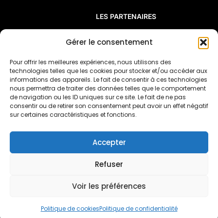
LES PARTENAIRES
FAQ
Gérer le consentement
Pour offrir les meilleures expériences, nous utilisons des
¡Viva Villa! est un réseau de résidences
technologies telles que les cookies pour stocker et/ou accéder aux
artistiques françaises à l’étranger créé en 2016
informations des appareils. Le fait de consentir à ces technologies
nous permettra de traiter des données telles que le comportement
par la
Casa de Velázquez (Madrid)
, la
Villa
de navigation ou les ID uniques sur ce site. Le fait de ne pas
Kujoyama (Kyoto)
et
la
Villa Médicis (Rome)
,
consentir ou de retirer son consentement peut avoir un effet négatif
rejointes en 2023 par
la
Villa Albertine (Etats-
sur certaines caractéristiques et fonctions.
Unis).
Accepter
Politique de confidentialité
Mentions légales
Refuser
Politique de cookies (UE)
Voir les préférences
© 2025 ¡Viva Villa!. Tous droits réservés | Site
créé par
Maison Dīcēs
Politique de cookies
Politique de confidentialité