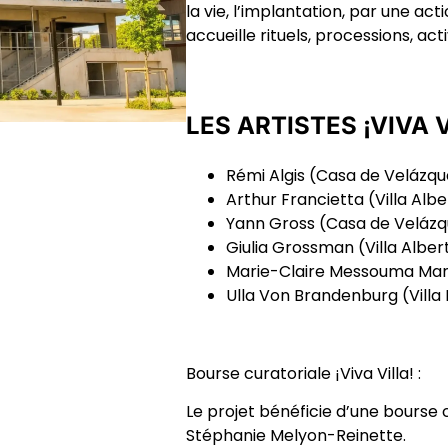
la vie, l’implantation, par une act
accueille rituels, processions, act
LES ARTISTES ¡VIVA V
Rémi Algis
(Casa de Velázqu
Arthur Francietta
(Villa Alb
Yann Gross
(Casa de Velázq
Giulia Grossman
(Villa Alber
Marie-Claire Messouma Man
Ulla Von Brandenburg
(Vill
Bourse curatoriale ¡Viva Villa! :
Le projet bénéficie
d’une bourse c
Stéphanie Melyon-Reinette.