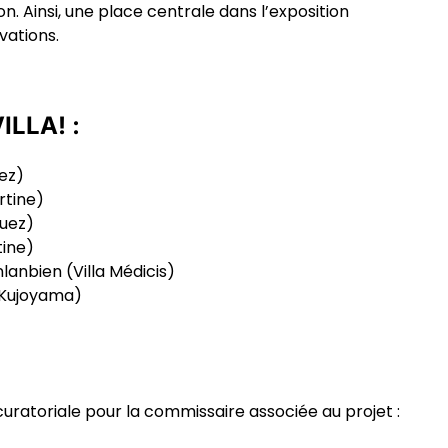
ion. Ainsi, une place centrale dans l’exposition
ivations.
ILLA! :
ez)
ertine)
uez)
tine)
lanbien
(Villa Médicis)
a Kujoyama)
uratoriale pour la commissaire associée au projet :