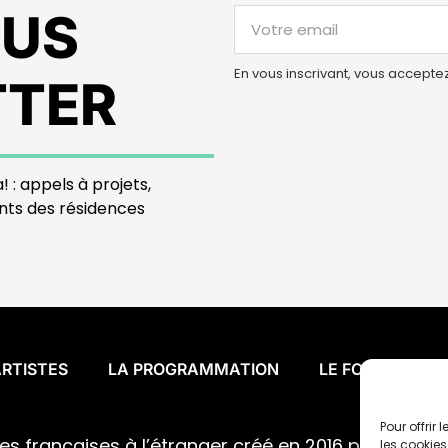
OUS
En vous inscrivant, vous accepte
TTER
! : appels à projets,
nts des résidences
ARTISTES
LA PROGRAMMATION
LE FONDS DE S
Pour offrir
ues françaises à l’étranger créé en 2016 par la
Casa 
les cookies