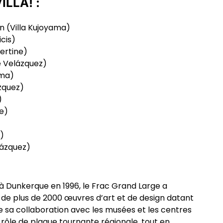
ILLA! :
on
(Villa Kujoyama)
icis)
bertine)
 Velázquez)
ama)
zquez)
)
ne)
)
lázquez)
é à Dunkerque en 1996, le Frac Grand Large a
 de plus de 2000 œuvres d’art et de design datant
e sa collaboration avec les musées et les centres
n rôle de plaque tournante régionale, tout en