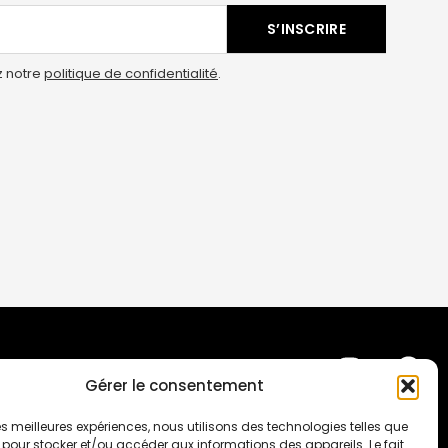
S’INSCRIRE
z notre
politique de confidentialité
.
OUTIEN
LES PARTENAIRES
FAQ
Gérer le consentement
 les meilleures expériences, nous utilisons des technologies telles que
, la
et
la
de Velázquez (Madrid)
Villa
Kujoyama (Kyoto)
 pour stocker et/ou accéder aux informations des appareils. Le fait