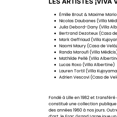
LES ARTISTES ¡VIVA V
Émilie Brout & Maxime Mari
Nicolas Daubanes
(Villa Méd
Julia Debord-Dany
(Villa Al
Bertrand Dezoteux
(Casa de
Mark Geffriaud
(Villa Kujoy
Naomi Maury
(Casa de Velá
Randa Maroufi
(Villa Médicis
Mathilde Pellé
(Villa Alberti
Lucas Roxo
(Villa Albertine)
Lauren Tortil
(Villa Kujoyama
Adrien Vescovi
(Casa de Ve
Fondé à Lille en 1982 et transfér
constitué une collection publique
des années 1960 à nos jours. Outr
d’art, le Frac Grand Large joue u