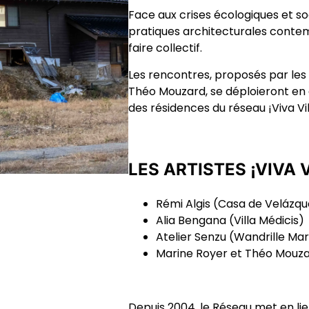
Face aux crises écologiques et so
pratiques architecturales contemp
faire collectif.
Les rencontres, proposés par les 
Théo Mouzard, se déploieront en 
des résidences du réseau ¡Viva Vil
LES ARTISTES ¡VIVA V
Rémi Algis
(Casa de Velázqu
Alia Bengana
(Villa Médicis)
Atelier Senzu (Wandrille Ma
Marine Royer et Théo Mouz
Depuis 2004, le Réseau met en li