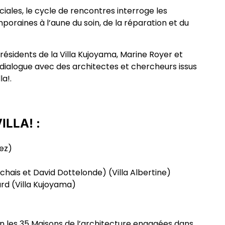
ciales, le cycle de rencontres interroge les
oraines à l’aune du soin, de la réparation et du
résidents de la Villa Kujoyama, Marine Royer et
dialogue avec des architectes et chercheurs issus
la!.
ILLA! :
ez)
rchais et David Dottelonde)
(Villa Albertine)
ard
(Villa Kujoyama)
en les 35 Maisons de l’architecture engagées dans