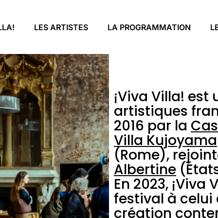
LLA!
LES ARTISTES
LA PROGRAMMATION
L
¡Viva Villa! es
artistiques fra
2016 par la
Cas
Villa Kujoyama
(Rome), rejoin
Albertine
(État
En 2023, ¡Viva 
festival à celu
création conte