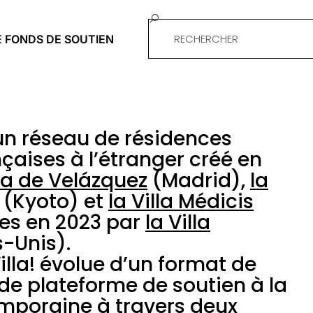
E FONDS DE SOUTIEN
t un réseau de résidences
nçaises à l’étranger créé en
a de Velázquez
(Madrid),
la
(Kyoto) et
la Villa Médicis
tes en 2023 par
la Villa
s-Unis).
Villa! évolue d’un format de
i de plateforme de soutien à la
mporaine à travers deux