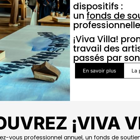
dispositifs :
un
fonds de so
professionnelle
¡Viva Villa! pr
travail des art
passés par son
En savoir plus
La 
UVREZ ¡VIVA V
endez-vous professionnel annuel, un fonds de sout