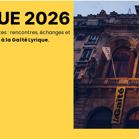
UE 2026
tes : rencontres, échanges et
 à la Gaîté Lyrique.